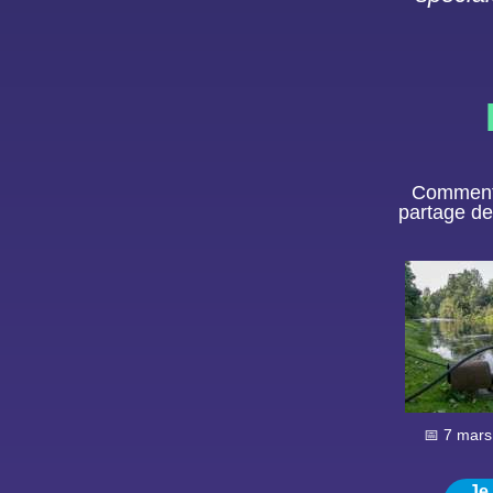
Comment 
partage de
📅 7 mar
Je