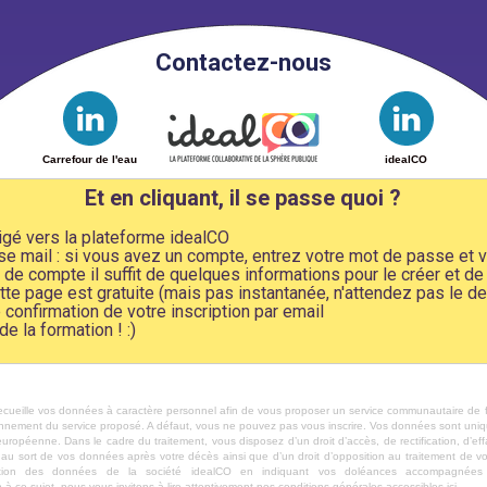
Contactez-nous
Carrefour de l'eau
idealCO
Et en cliquant, il se passe quoi ?
rigé vers la plateforme idealCO
e mail : si vous avez un compte, entrez votre mot de passe et vo
de compte il suffit de quelques informations pour le créer et de 
cette page est gratuite (mais pas instantanée, n'attendez pas le d
confirmation de votre inscription par email
e la formation ! :)
r recueille vos données à caractère personnel afin de vous proposer un service communautaire de fo
onnement du service proposé. A défaut, vous ne pouvez pas vous inscrire. Vos données sont uni
européenne. Dans le cadre du traitement, vous disposez d’un droit d’accès, de rectification, d’e
es au sort de vos données après votre décès ainsi que d’un droit d’opposition au traitement de vos
tion des données de la société
idealCO
en indiquant vos doléances accompagnées d’
 ce sujet, nous vous invitons à lire attentivement nos conditions générales accessibles
ici
.