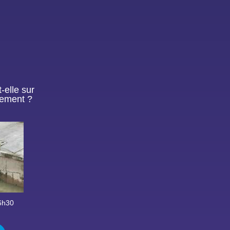
-elle sur
sement ?
16h30