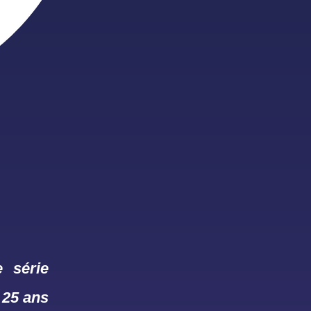
au
e série
 25 ans