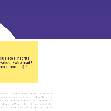
us êtes inscrit !
valider votre mail !
ernier moment) !
rmation professionnelle en ligne via le site. La
quement destinées à la société
idealCO
et à ses
ffacement et de portabilité de vos données mais
 données. Pour ce faire, il vous suffit de faire
une pièce d’identité à jour à l’adresse