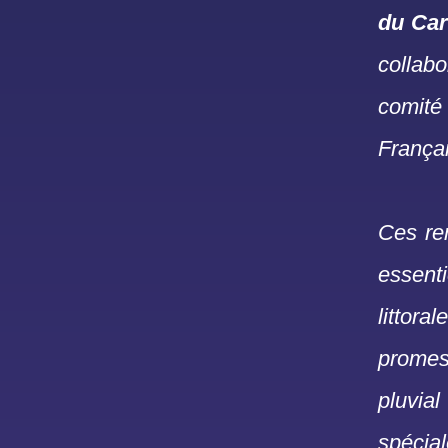
du Car
collab
comité
Françai
Ces ren
essenti
littor
promes
pluvia
spécia