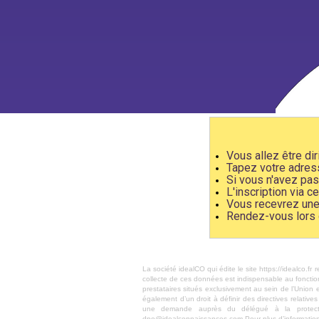
Vous allez être di
Tapez votre adress
Si vous n'avez pas 
L'inscription via 
Vous recevrez une 
Rendez-vous lors d
La société idealCO qui édite le site https://idealco.f
collecte de ces données est indispensable au foncti
prestataires situés exclusivement au sein de l’Union 
également d’un droit à définir des directives relativ
une demande auprès du délégué à la protec
dpo@idealconnaissances.com Pour plus d’information à