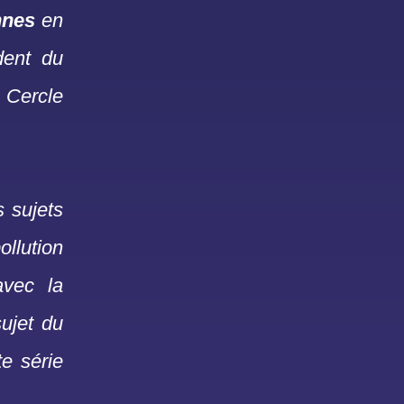
ennes
en
dent du
 Cercle
s sujets
ollution
avec la
ujet du
e série