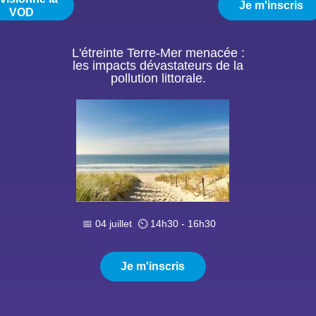
Je m'inscris
VOD
L'étreinte Terre-Mer menacée :
les impacts dévastateurs de la
pollution littorale.
📅 04 juillet
⏲️ 14h30 - 16h30
Je m'inscris