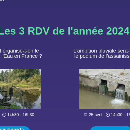
Les 3 RDV de l'année 2024
organise-t-on le
L'ambition pluviale sera-t
 l'Eau en France ?
le podium de l’assainis
s
⏲️ 14h30 - 16h30
📅 25 avril
⏲️ 14h30 - 
 visionne la