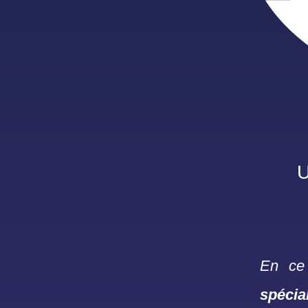
U
En ce
spécia